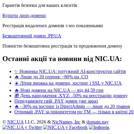
Гарантія безпеки для ваших клієнтів
Купити дроп-домени
Реєстрація видалених доменів з seo показниками
Безкоштовний домен .PP.UA
Повністю безкоштовна реєстрація та продовження домену
Останні акції та новини від NIC.UA:
✨ Новинка NIC.UA: потужний AI-конструктор сайтів
🔥 Лише до 20 серпня: −80% на .CO
☀️ Літня знижка на домени, хостинг і SSL у NIC.UA
🔥 Нові домени на NIC.UA — від 44,59 грн
🎁 День народження .XYZ: -50% на реєстрацію домену
Передзамовте свій .PAY домен уже зараз
🔥 –30% на хостинг із DirectAdmin — лише до 20 травня
Отримай .PAY за пріоритетом по ТМ — тільки в квітні 20
©
NIC.UA
LLC,
2026 &
NicNames, Inc
&
domain.pay