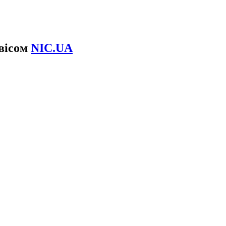
рвісом
NIC.UA